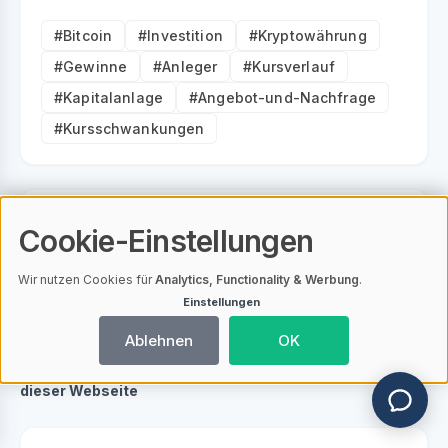
#Bitcoin
#Investition
#Kryptowährung
#Gewinne
#Anleger
#Kursverlauf
#Kapitalanlage
#Angebot-und-Nachfrage
#Kursschwankungen
Cookie-Einstellungen
Blockchain-Hero Redaktion
Wir nutzen Cookies für
Analytics, Functionality & Werbung
.
Einstellungen
Ablehnen
OK
Hinweis zum Einsatz von Künstlicher Intelligenz auf
dieser Webseite