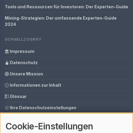
Tools und Ressourcen für Investoren: Der Experten-Guide
Mining-Strategien: Der umfassende Experten-Guide
2024
SCHNELLZUGRIFF
Impressum
Datenschutz
Unsere Mission
Informationen zur Inhalt
Glossar
Ihre Datenschutzeinstellungen
Media Daten
Cookie-Einstellungen
Gastbeitrag buchen