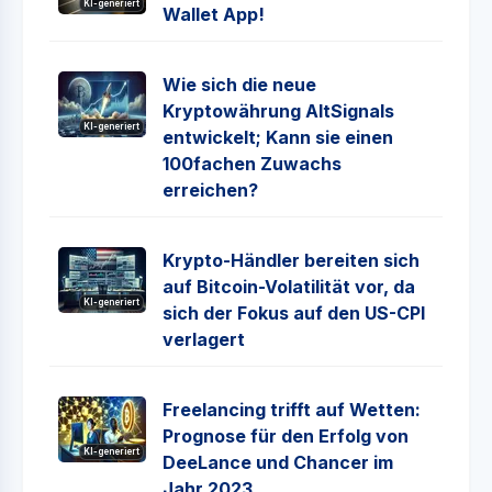
KI-generiert
Wallet App!
Wie sich die neue
Kryptowährung AltSignals
KI-generiert
entwickelt; Kann sie einen
100fachen Zuwachs
erreichen?
Krypto-Händler bereiten sich
auf Bitcoin-Volatilität vor, da
KI-generiert
sich der Fokus auf den US-CPI
verlagert
Freelancing trifft auf Wetten:
Prognose für den Erfolg von
KI-generiert
DeeLance und Chancer im
Jahr 2023