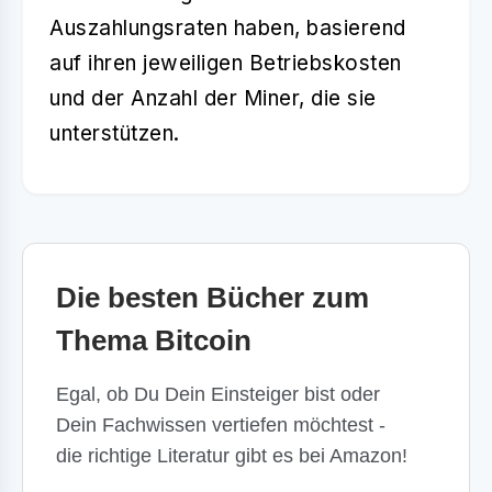
Auszahlungsraten haben, basierend
auf ihren jeweiligen Betriebskosten
und der Anzahl der Miner, die sie
unterstützen.
Die besten Bücher zum
Thema Bitcoin
Egal, ob Du Dein Einsteiger bist oder
Dein Fachwissen vertiefen möchtest -
die richtige Literatur gibt es bei Amazon!